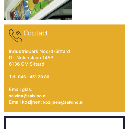
Contact
Industriepark Noord-Sittard
Dr. Nolenslaan 145B
6136 GM Sittard
Tel:
046 - 451 20 86
Email glas:
salvino@salvino.nl
Email kozijnen:
kozijnen@salvino.nl