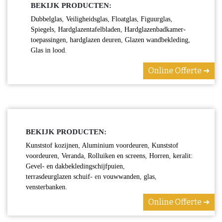
BEKIJK PRODUCTEN:
Dubbelglas
,
Veiligheidsglas
,
Floatglas
,
Figuurglas
,
Spiegels
,
Hardglazentafelbladen
,
Hardglazenbadkamer-
toepassingen
,
hardglazen deuren
,
Glazen wandbekleding
,
Glas in lood
.
Online Offerte ➜
BEKIJK PRODUCTEN:
Kunststof kozijnen
,
Aluminium voordeuren
,
Kunststof
voordeuren
,
Veranda
,
Rolluiken en screens
,
Horren
,
keralit:
Gevel- en dakbekledingschijfpuien
,
terrasdeurglazen schuif
- en
vouwwanden
,
glas
,
vensterbanken
.
Online Offerte ➜