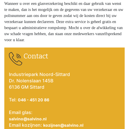
Wanneer u over een glasverzekering beschikt en daar gebruik van wenst
te maken, dan is het mogelijk om de gegevens van uw verzekeraar en uw
polisnummer aan ons door te geven zodat wij de kosten direct bij uw
verzekeraar kunnen declareren. Deze extra service is geheel gratis en
bespaart u administratieve rompslomp. Mocht u over de afwikkeling van
uw schade vragen hebben, dan staan onze medewerkers vanzelfsprekend
voor u klaar.
Contact
Industriepark Noord-Sittard
Dr. Nolenslaan 145B
6136 GM Sittard
Tel:
046 - 451 20 86
Email glas:
salvino@salvino.nl
Email kozijnen:
kozijnen@salvino.nl