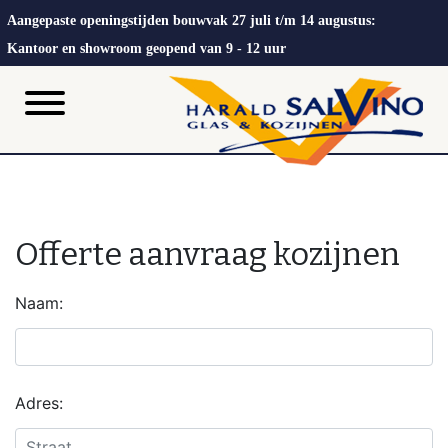
Aangepaste openingstijden bouwvak 27 juli t/m 14 augustus:
Kantoor en showroom geopend van 9 - 12 uur
Offerte aanvraag kozijnen
Naam:
Adres: